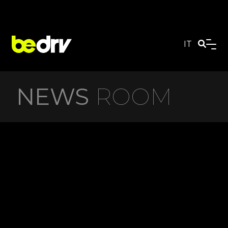
IT
NEWS
ROOM