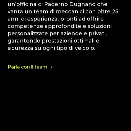
un’officina di Paderno Dugnano che
vanta un team di meccanici con oltre 25
anni di esperienza, pronti ad offrire
competenze approfondite e soluzioni
personalizzate per aziende e privati,
garantendo prestazioni ottimali e
sicurezza su ogni tipo di veicolo.
Parla con il team