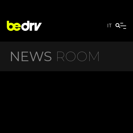
IT
NEWS
ROOM