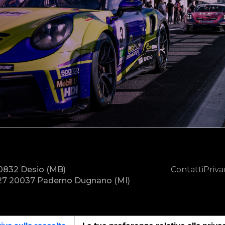
20832 Desio (MB)
Contatti
Priva
7 20037 Paderno Dugnano (MI)