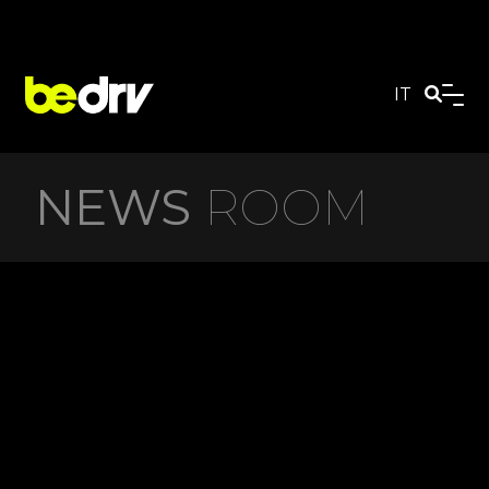
IT
NEWS
ROOM