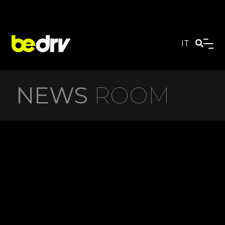
IT
NEWS
ROOM