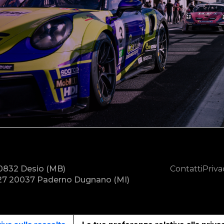
20832 Desio (MB)
Contatti
Priva
7 20037 Paderno Dugnano (MI)