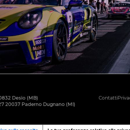
20832 Desio (MB)
Contatti
Priva
7 20037 Paderno Dugnano (MI)