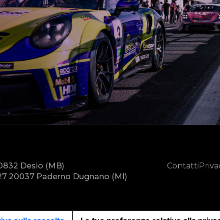
20832 Desio (MB)
Contatti
Priva
7 20037 Paderno Dugnano (MI)