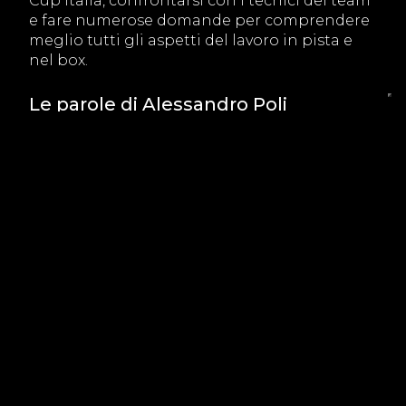
Cup Italia, confrontarsi con i tecnici del team
e fare numerose domande per comprendere
meglio tutti gli aspetti del lavoro in pista e
nel box.
Le parole di Alessandro Poli
Alessandro Poli, CEO di BeDriver, ha
commentato così la presenza di Valerio
all’interno del team durante il weekend di
Misano:
“Sono molto contento di aver avuto qui
Valerio con noi. Nonostante sia stato un
weekend difficile per i nostri piloti, avere la
sua energia e la sua passione all’interno del
box è stato davvero bello e ci ricorda quanto
la passione che ci muove sia pura e
importante verso il motorsport.”