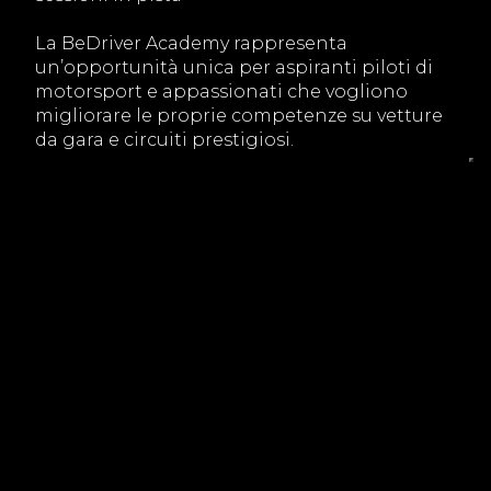
La BeDriver Academy rappresenta
un’opportunità unica per aspiranti piloti di
motorsport e appassionati che vogliono
migliorare le proprie competenze su vetture
da gara e circuiti prestigiosi.
Grazie a un programma completo di teoria,
pratica, coaching e simulazioni, ogni
partecipante può crescere tecnicamente,
affinare tempi sul giro e prepararsi a
competizioni reali o a track day esclusivi.
Se desideri vivere un’esperienza immersiva
nel mondo del motorsport e avvicinarti a
possibili carriere professionali, la BeDriver
Academy è la scelta ideale.
Per informazioni o iscrizioni, visita la pagina
dedicata BeDriver Academy Track Day o
contattaci al +39 02.922.72188.