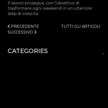
Il lavoro prosegue, con l’obiettivo di
trasformare ogni weekend in un ulteriore
step di crescita.
PRECEDENTE
TUTTI GLI ARTICOLI
SUCCESSIVO
CATEGORIES
PROMOZIONI
SPONSOR
PSCSE
PSCS
TRASPORTI
FESTIVITÀ
CAMPIONATI
TRACK DAY
EVENTS
OFFICIAL CLUB
GARAGE
ACADEMY
PILOTI
BRAND
PCCI
MOBILITY