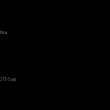
ica:
 GT3 Cup