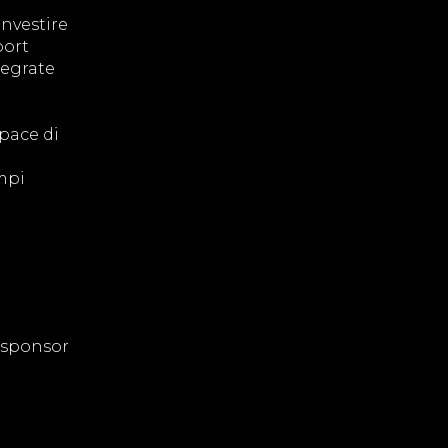
investire
port
tegrate
apace di
mpi
 sponsor