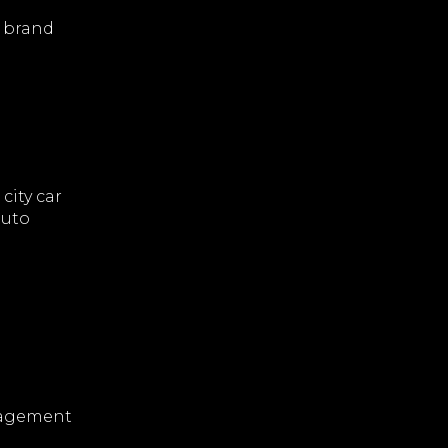
a brand
city car
auto
anagement