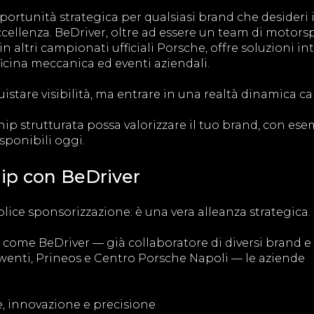
rtunità strategica per qualsiasi brand che desideri 
’eccellenza. BeDriver, oltre ad essere un team di motors
n altri campionati ufficiali Porsche, offre soluzioni in
icina meccanica ed eventi aziendali.
istare visibilità, ma entrare in una realtà dinamica c
p strutturata possa valorizzare il tuo brand, con ese
isponibili oggi.
ip con BeDriver
ice sponsorizzazione: è una vera alleanza strategica.
ome BeDriver — già collaboratore di diversi brand e
Miwenti, Prineos e Centro Porsche Napoli — le aziende
, innovazione e precisione