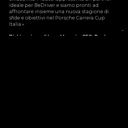
ideale per BeDriver e siamo pronti ad
affrontare insieme una nuova stagione di
sfide e obiettivi nel Porsche Carrera Cup
Italia.».
Dichiarazione di Luca Magario, CEO, Prades
«Siamo felici e orgogliosi di essere partner di
BeDriver, una delle migliori scuderie del
panorama motoristico italiano. Una
collaborazione che nasce da valori condivisi
come passione, impegno, performance e
spirito di squadra. PRADES continuerà a
sostenere BeDriver anche per le prossime
due stagioni, confermando la volontà di
crescere insieme e affrontare nuove sfide con
determinazione e ambizione. Avanti insieme,
con lo sguardo sempre rivolto al prossimo
traguardo.».
Una collaborazione orientata al