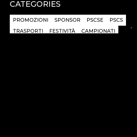
CATEGORIES
PROMOZIONI
SPONSOR
PSCSE
PSCS
TRASPORTI
FESTIVITÀ
CAMPIONATI
TRACK DAY
EVENTS
OFFICIAL CLUB
GARAGE
ACADEMY
PILOTI
BRAND
PCCI
MOBILITY