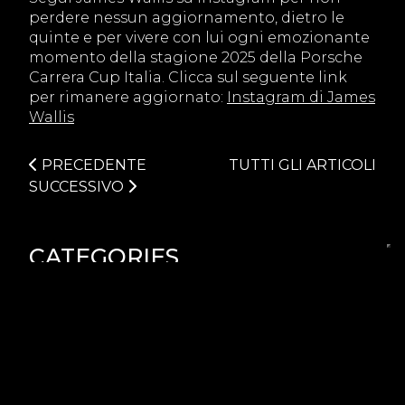
perdere nessun aggiornamento, dietro le
quinte e per vivere con lui ogni emozionante
momento della stagione 2025 della Porsche
Carrera Cup Italia. Clicca sul seguente link
per rimanere aggiornato:
Instagram di James
Wallis
PRECEDENTE
TUTTI GLI ARTICOLI
SUCCESSIVO
CATEGORIES
PROMOZIONI
SPONSOR
PSCSE
PSCS
TRASPORTI
FESTIVITÀ
CAMPIONATI
TRACK DAY
EVENTS
OFFICIAL CLUB
GARAGE
ACADEMY
PILOTI
BRAND