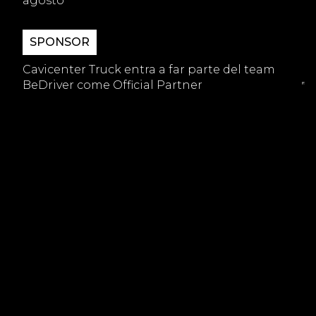
agosto
SPONSOR
Cavicenter Truck entra a far parte del team
BeDriver come Official Partner
GARAGE
Qual è la differenza tra tagliando e revisione?
- CONTACT US -
Desideri approfittare di uno dei
servizi pensati per soddisfare ogni
tua esigenza?
CONTATTACI ORA