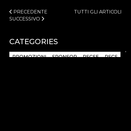
PRECEDENTE
TUTTI GLI ARTICOLI
SUCCESSIVO
CATEGORIES
PROMOZIONI
SPONSOR
PSCSE
PSCS
TRASPORTI
FESTIVITÀ
CAMPIONATI
TRACK DAY
EVENTS
OFFICIAL CLUB
GARAGE
ACADEMY
PILOTI
BRAND
PCCI
MOBILITY