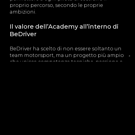
proprio percorso, secondo le proprie
ambizioni.
Il valore dell’Academy all’interno di
BeDriver
BeDriver ha scelto di non essere soltanto un
team motorsport, ma un progetto più ampio
che unisce competenze tecniche, passione e
visione strategica.
La BeDriver Academy rappresenta questa
evoluzione: una struttura dedicata a creare
valore, formare nuovi talenti e aiutare gli
appassionati a trasformare un sogno in un
obiettivo raggiungibile.
La giornata dello Shootout ne è la
dimostrazione: metodo, competenza, spirito
sportivo e capacità di fare squadra.