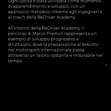
Ogni uscita è stata utilizzata come momento
di apprendimento e sviluppo, con un
approccio metodico insieme agli ingegneri e
ai coach della BeDriver Academy.
All’interno della BeDriver Academy, il
percorso di Marco Premoli rappresenta un
esempio di sviluppo progressivo e
strutturato, dove la preparazione al debutto
nel motorsport internazionale passa
attraverso un lavoro costante e misurabile nel
tempo.
VERSO IL DEBUTTO NEL PSCS
Premoli prosegue così il proprio percorso
verso il debutto nel Porsche Sprint Challenge
Suisse, con l’obiettivo di presentarsi alla
prima gara stagionale con un livello di
preparazione completo e una base tecnica