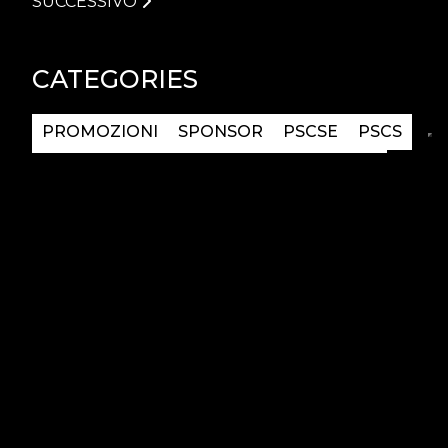
SUCCESSIVO
CATEGORIES
PROMOZIONI
SPONSOR
PSCSE
PSCS
TRASPORTI
FESTIVITÀ
CAMPIONATI
TRACK DAY
EVENTS
OFFICIAL CLUB
GARAGE
ACADEMY
PILOTI
BRAND
PCCI
MOBILITY