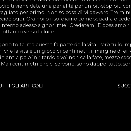
podio ti viene data una penalità per un pit-stop più cor
i tagliato per primo! Non so cosa dirvi davvero. Tre minu
si decide oggi. Ora noi o risorgiamo come squadra o ce
all’inferno adesso signori miei. Credetemi. E possiamo r
 lottando verso la luce.
gono tolte, ma questo fa parte della vita. Però tu lo im
che la vita è un gioco di centimetri, il margine di err
in anticipo o in ritardo e voi non ce la fate, mezzo se
. Ma i centimetri che ci servono, sono dappertutto, so
UTTI GLI ARTICOLI
SUCC
20832 Desio (MB)
Contatti
Priva