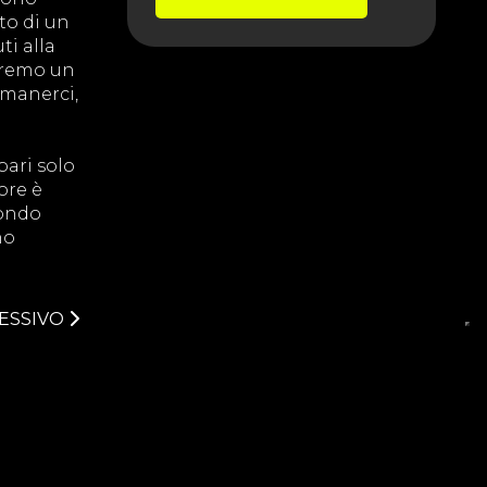
to di un
ti alla
deremo un
imanerci,
pari solo
ore è
condo
no
ESSIVO
cy Policy
Cookie Policy
Legal Note