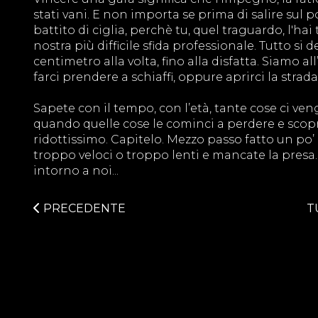
stati vani. E non importa se prima di salire sul 
battito di ciglia, perchè tu, quel traguardo, l'ha
nostra più difficile sfida professionale. Tutto 
centimetro alla volta, fino alla disfatta. Siamo 
farci prendere a schiaffi, oppure aprirci la strada
Sapete con il tempo, con l’età, tante cose ci ven
quando quelle cose le cominci a perdere e scopri 
ridottissimo. Capitelo. Mezzo passo fatto un po’ 
troppo veloci o troppo lenti e mancate la presa
intorno a noi...
PRECEDENTE
T
BeDriver S.r.l.
SEDE LEGALE: Via Treviso 9 