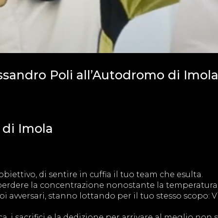
ssandro Poli all’Autodromo di Imol
 di Imola
biettivo, di sentire in cuffia il tuo team che esulta.
 perdere la concentrazione nonostante la temperatura s
uoi avversari, stanno lottando per il tuo stesso scopo: V
a, i sacrifici e la dedizione per arrivare al meglio non