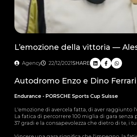
L’emozione della vittoria — Ale
Agency
22/12/2021
SHARE
Autodromo Enzo e Dino Ferrari
Endurance - PORSCHE Sports Cup Suisse
L'emozione di avercela fatta, di aver raggiunto l'o
La fatica di percorrere 100 miglia di gara senza
37 gradi e la consapevolezza che dietro di te, i t
Vincere una gara significa che l'impegno, la fatic