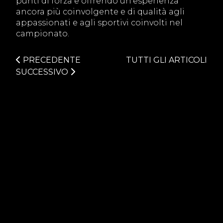
punti di forza e offrendo un’esperienza
ancora più coinvolgente e di qualità agli
appassionati e agli sportivi coinvolti nel
campionato.
PRECEDENTE
TUTTI GLI ARTICOLI
SUCCESSIVO
CATEGORIES
PROMOZIONI
SPONSOR
PSCSE
PSCS
TRASPORTI
FESTIVITÀ
CAMPIONATI
TRACK DAY
EVENTS
OFFICIAL CLUB
GARAGE
ACADEMY
PILOTI
BRAND
PCCI
MOBILITY