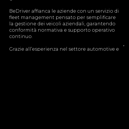
BeDriver affianca le aziende con un servizio di
fleet management pensato per semplificare
la gestione dei veicoli aziendali, garantendo
conformità normativa e supporto operativo
continuo.
Grazie all’esperienza nel settore automotive e
motorsport, BeDriver offre una visione
evoluta della mobilità aziendale, integrando
controllo, manutenzione e consulenza
strategica.
Scopri di più sui servizi dedicati visitando la
sezione Mobility.
Il fleet management veicoli aziendali è oggi
uno strumento indispensabile per rispettare
le normative, ridurre i rischi e migliorare
l’efficienza della flotta. Dalla sicurezza alle