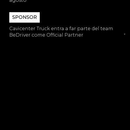
agosto
SPONSOR
Cavicenter Truck entra a far parte del team
BeDriver come Official Partner
GARAGE
Qual è la differenza tra tagliando e revisione?
- CONTACT US -
Desideri approfittare di uno dei
servizi pensati per soddisfare ogni
tua esigenza?
CONTATTACI ORA