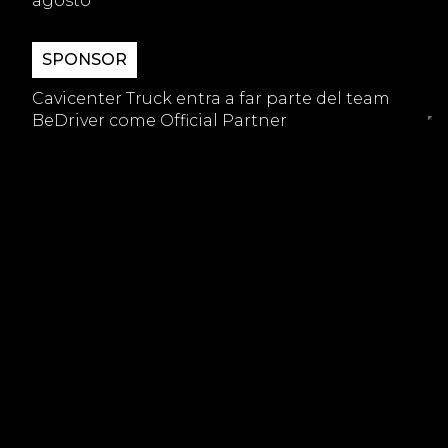
agosto
SPONSOR
Cavicenter Truck entra a far parte del team
BeDriver come Official Partner
GARAGE
Qual è la differenza tra tagliando e revisione?
- CONTACT US -
Desideri approfittare di uno dei
servizi pensati per soddisfare ogni
tua esigenza?
CONTATTACI ORA