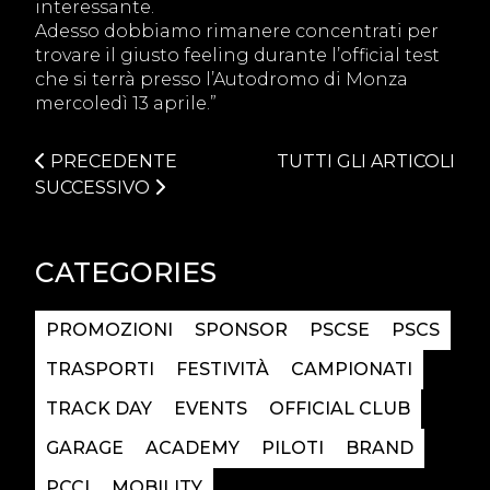
interessante.
Adesso dobbiamo rimanere concentrati per
trovare il giusto feeling durante l’official test
che si terrà presso l’Autodromo di Monza
mercoledì 13 aprile.”
PRECEDENTE
TUTTI GLI ARTICOLI
SUCCESSIVO
CATEGORIES
PROMOZIONI
SPONSOR
PSCSE
PSCS
TRASPORTI
FESTIVITÀ
CAMPIONATI
TRACK DAY
EVENTS
OFFICIAL CLUB
GARAGE
ACADEMY
PILOTI
BRAND
PCCI
MOBILITY