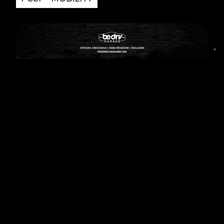
ULTIMI ARTICOLI
FESTIVITÀ
BeDriver: pausa estiva del team dall’8 al 23
agosto