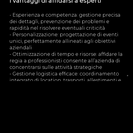
I vantaggi di affidarsi a esperti
- Esperienza e competenza: gestione precisa
dei dettagli, prevenzione dei problemi e
rapidità nel risolvere eventuali criticità
- Personalizzazione: progettazione di eventi
unici, perfettamente allineati agli obiettivi
aziendali
- Ottimizzazione di tempo e risorse: affidare la
regia a professionisti consente all’azienda di
concentrarsi sulle attività strategiche
- Gestione logistica efficace: coordinamento
integrato di location, trasporti, allestimenti e
tecnologie
- Creatività e innovazione: proposte originali
che rendono l’evento memorabile e distintivo
- Supporto costante: assistenza tecnica e
organizzativa durante tutte le fasi dell’evento
Organizzare un evento aziendale non
significa solo mettere insieme persone e