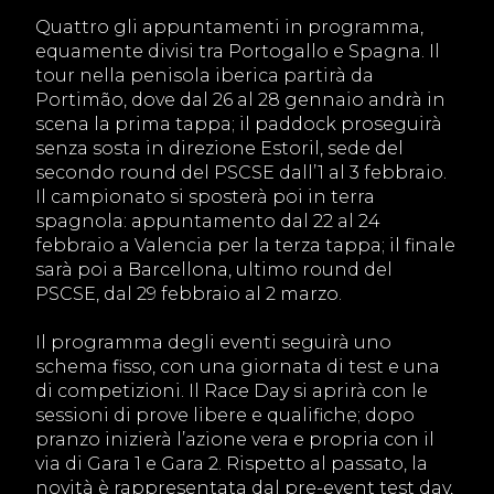
Quattro gli appuntamenti in programma,
equamente divisi tra Portogallo e Spagna. Il
tour nella penisola iberica partirà da
Portimão, dove dal 26 al 28 gennaio andrà in
scena la prima tappa; il paddock proseguirà
senza sosta in direzione Estoril, sede del
secondo round del PSCSE dall’1 al 3 febbraio.
Il campionato si sposterà poi in terra
spagnola: appuntamento dal 22 al 24
febbraio a Valencia per la terza tappa; il finale
sarà poi a Barcellona, ultimo round del
PSCSE, dal 29 febbraio al 2 marzo.
Il programma degli eventi seguirà uno
schema fisso, con una giornata di test e una
di competizioni. Il Race Day si aprirà con le
sessioni di prove libere e qualifiche; dopo
pranzo inizierà l’azione vera e propria con il
via di Gara 1 e Gara 2. Rispetto al passato, la
novità è rappresentata dal pre-event test day,