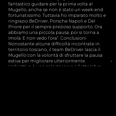
fantastico guidare per la prima volta al
Mugello, anche se non è stato un week-end
fortunatissimo. Tuttavia ho imparato molto e
ringrazio BeDriver, Porsche Napoli e Del
Priore per il sempre prezioso supporto. Ora
abbiamo una piccola pausa, poi si torna a
Imola. E non vedo l’ora”. Conclusioni
Nonostante alcune difficoltà incontrate in
territorio toscano, il team BeDriver lascia il
Mugello con la volontà di sfruttare la pausa
estiva per migliorare ulteriormente.
L'obiettivo è uno solo: tornare a Settembre
con una forma migliore e pronti a lottare
nuovamente per le posizioni di vertice.
PRECEDENTE
TUTTI GLI ARTICOLI
SUCCESSIVO