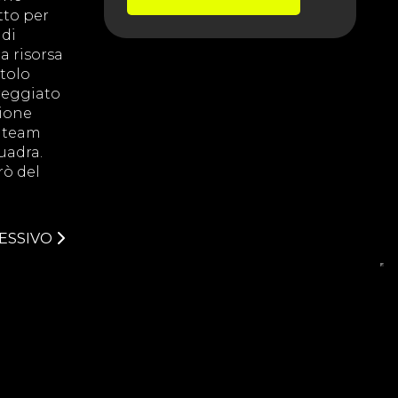
tto per
 di
a risorsa
itolo
areggiato
zione
l team
uadra.
rò del
ESSIVO
cy Policy
Cookie Policy
Legal Note