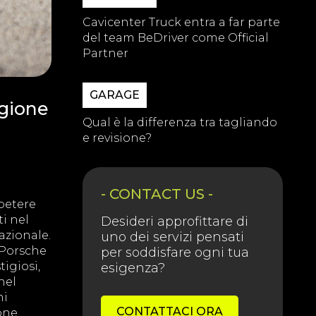
Cavicenter Truck entra a far parte
del team BeDriver come Official
Partner
GARAGE
agione
Qual è la differenza tra tagliando
e revisione?
- CONTACT US -
mpetere
ti nel
Desideri approfittare di
azionale.
uno dei servizi pensati
 Porsche
per soddisfare ogni tua
tigiosi,
esigenza?
nel
ni
CONTATTACI ORA
one