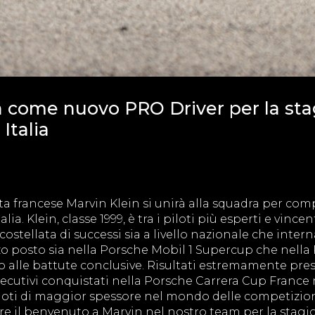
n come nuovo PRO Driver per la st
Italia
ota francese Marvin Klein si unirà alla squadra per co
a. Klein, classe 1999, è tra i piloti più esperti e vincen
tellata di successi sia a livello nazionale che intern
zo posto sia nella Porsche Mobil 1 Supercup che nella
no alle battute conclusive. Risultati estremamente pres
secutivi conquistati nella Porsche Carrera Cup France 
iloti di maggior spessore nel mondo delle competizio
e il benvenuto a Marvin nel nostro team per la stagi