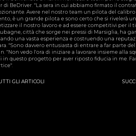
 di BeDriver. "La sera in cui abbiamo firmato il contra
zionante. Avere nel nostro team un pilota del calibro
nto, è un grande pilota e sono certo che si rivelerà un
zare il nostro lavoro e ad essere competitivi per il t
i Aubagne, città che sorge nei pressi di Marsiglia, ha g
lando una vasta esperienza e costruendo una reputa
gara. "Sono davvero entusiasta di entrare a far parte de
. "Non vedo l'ora di iniziare a lavorare insieme alla sq
i in questo progetto per aver riposto fiducia in me. Fa
tice".
UTTI GLI ARTICOLI
SUCC
20832 Desio (MB)
Contatti
Priva
7 20037 Paderno Dugnano (MI)