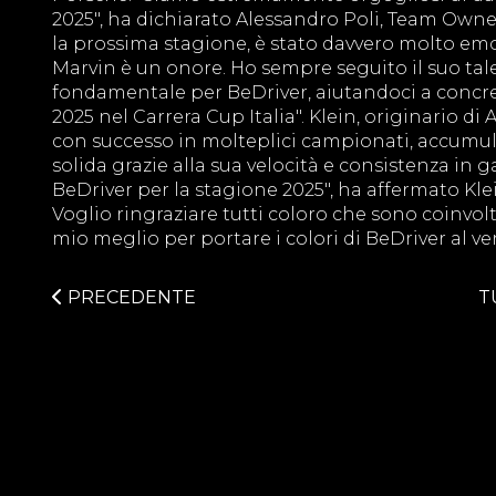
2025", ha dichiarato Alessandro Poli, Team Owner
la prossima stagione, è stato davvero molto emo
Marvin è un onore. Ho sempre seguito il suo tale
fondamentale per BeDriver, aiutandoci a concretiz
2025 nel Carrera Cup Italia". Klein, originario d
con successo in molteplici campionati, accumu
solida grazie alla sua velocità e consistenza in 
BeDriver per la stagione 2025", ha affermato Klein
Voglio ringraziare tutti coloro che sono coinvolt
mio meglio per portare i colori di BeDriver al ver
PRECEDENTE
T
BeDriver S.r.l.
SEDE LEGALE: Via Treviso 9 
SEDE OPERATIVA: Via Como 2